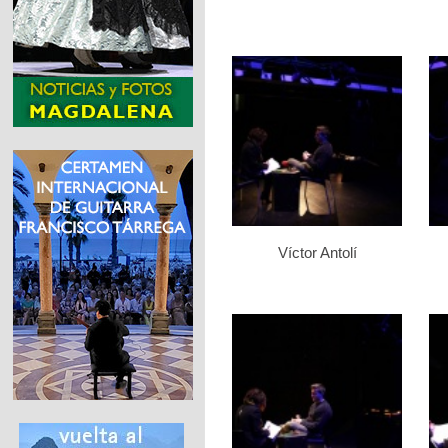
Víctor Antolí