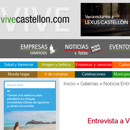
Salud y bienestar
Imagen y belleza
Empresas y servicios
Cultur
Mundo hogar
Ir de compras
Celebraciones
Municipio
Inicio
Galerías
Noticia Entr
»
»
Entrevista a V