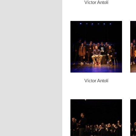
Víctor Antolí
Víctor Antolí