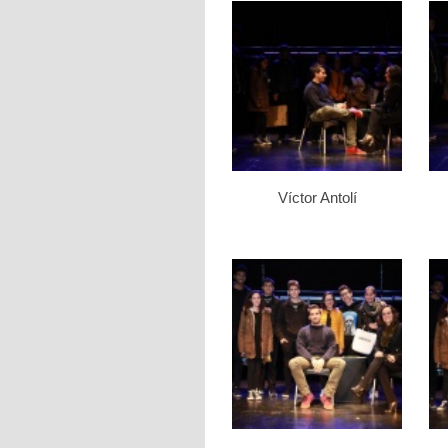
Víctor Antolí