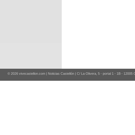
© 2026 vivecastellon.com | Noticias Castellón | C/ La Olivera, 5 - portal 1 - 1B - 12005 