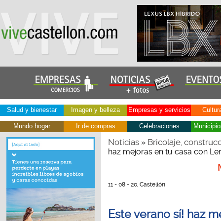
Salud y bienestar
Imagen y belleza
Empresas y servicios
Cultur
Mundo hogar
Ir de compras
Celebraciones
Municipio
Noticias
Bricolaje, construc
»
haz mejoras en tu casa con Ler
11 - 08 - 20, Castellón
Este verano sí! haz m