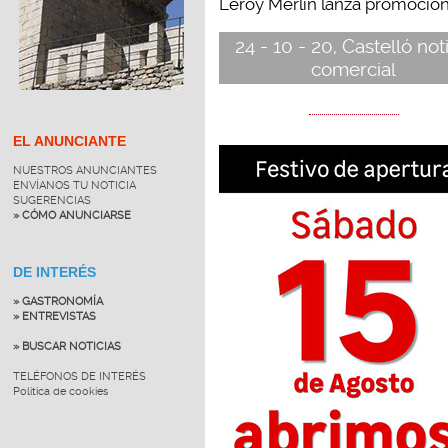
Leroy Merlin lanza promocione
24 - 10 - 20, Castelló not
comercial
EL ANUNCIANTE
NUESTROS ANUNCIANTES
ENVÍANOS TU NOTICIA
SUGERENCIAS
» CÓMO ANUNCIARSE
DE INTERÉS
» GASTRONOMÍA
» ENTREVISTAS
» BUSCAR NOTICIAS
TELÉFONOS DE INTERÉS
Política de cookies