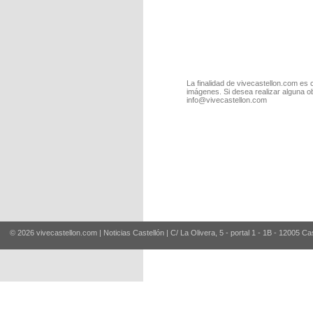
La finalidad de vivecastellon.com es 
imágenes. Si desea realizar alguna o
info@vivecastellon.com
© 2026 vivecastellon.com | Noticias Castellón | C/ La Olivera, 5 - portal 1 - 1B - 12005 Ca