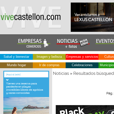
Salud y bienestar
Imagen y belleza
Empresas y servicios
Cultur
Mundo hogar
Ir de compras
Celebraciones
Municipio
Noticias
Resultados búsque
»
Pág.