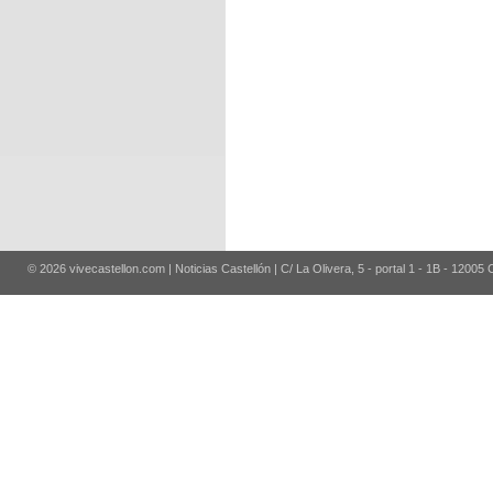
© 2026 vivecastellon.com | Noticias Castellón | C/ La Olivera, 5 - portal 1 - 1B - 12005 