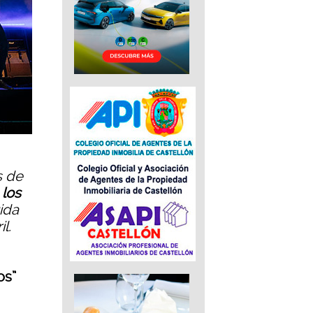
s de
 los
ida
l.
os”