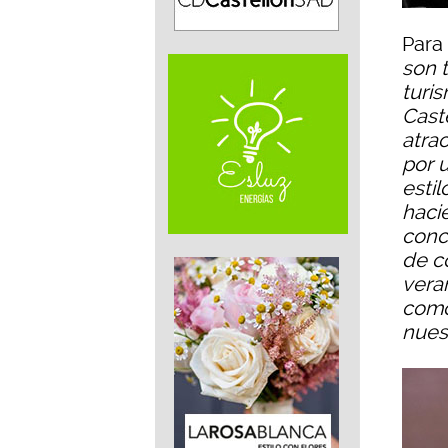
Para 
son 
turi
Cast
atra
por 
estil
haci
conc
de c
vera
como
nues