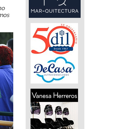
no
amos