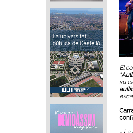
El c
“
Aull
su c
aulli
excep
Carra
conf
- La