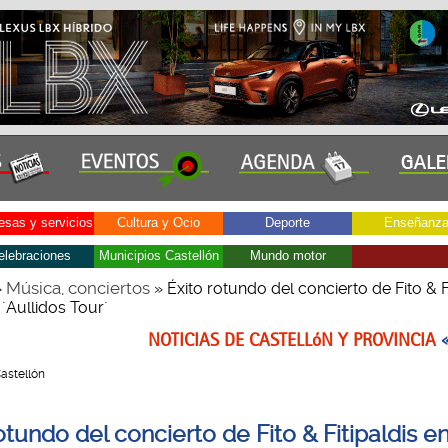
sas y servicios
Cultura y Ocio
Deporte
Enseñanz
elebraciones
Municipios Castellón
Mundo motor
Música, conciertos
»
» Éxito rotundo del concierto de Fito & F
 ´Aullidos Tour´
NOTICIAS DE CASTELLóN Y PROVINCIA
Castellón
otundo del concierto de Fito & Fitipaldis e