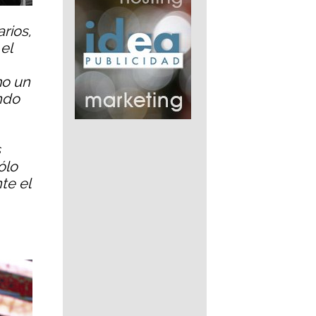
rios,
el
mo un
ndo
s
ólo
te el