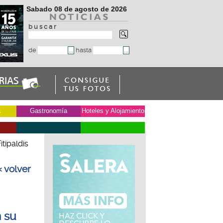
Sabado 08 de agosto de 2026
b u s c a r
de
hasta
a
Gastronomía
Hoteles y Alojamiento
itipaldis
« volver
n su