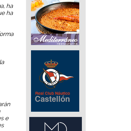
a, ha
ue ha
forma
la
arán
a
es e
es