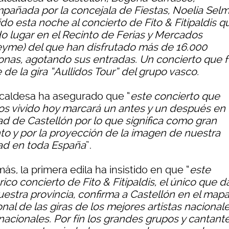
pañada por la concejala de Fiestas, Noelia Selm
ido esta noche al concierto de Fito & Fitipaldis q
do lugar en el Recinto de Ferias y Mercados
eyme) del que han disfrutado más de 16.000
onas, agotando sus entradas. Un concierto que 
 de la gira “Aullidos Tour” del grupo vasco.
lcaldesa ha asegurado que “
este concierto que
s vivido hoy marcará un antes y un después en 
ad de Castellón por lo que significa como gran
to y por la proyección de la imagen de nuestra
ad en toda España
”.
s, la primera edila ha insistido en que “
este
rico concierto de Fito & Fitipaldis, el único que d
uestra provincia, confirma a Castellón en el map
nal de las giras de los mejores artistas nacional
rnacionales. Por fín los grandes grupos y cantant