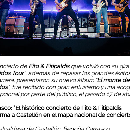
oncierto de
Fito & Fitipaldis
que volvió con su gira
idos Tour
”, además de repasar los grandes éxito
arrera, presentaron su nuevo álbum "
El monte de
dos
", fue recibido con gran entusiamo y una acog
cional por parte del público, el pasado 17 de abri
sco: “El histórico concierto de Fito & Fitipaldis
irma a Castellón en el mapa nacional de conciert
 alcaldesa de Castellón, Begoña Carrasco,