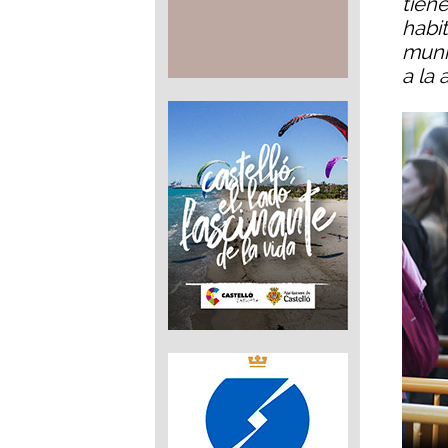
tien
habi
muni
a la 