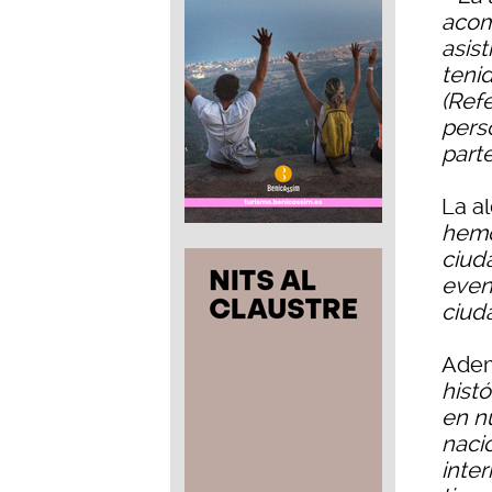
acom
asist
teni
(Ref
pers
parte
La a
hemo
ciud
even
ciud
Ademá
histó
en n
nacio
inte