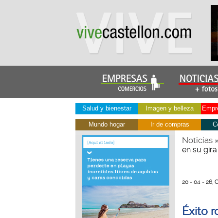
Salud y bienestar
Imagen y belleza
Empre
Mundo hogar
Ir de compras
C
Noticias
en su gira
20 - 04 - 26, 
Éxito r