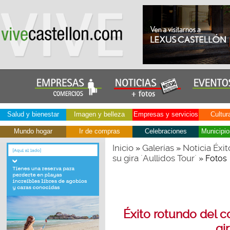
Salud y bienestar
Imagen y belleza
Empresas y servicios
Cultur
Mundo hogar
Ir de compras
Celebraciones
Municipio
Inicio
Galerías
Noticia Éxit
»
»
su gira ´Aullidos Tour´
» Fotos
Éxito rotundo del co
gi