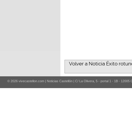
Volver a Noticia Éxito rotun
© 2026 vivecastellon.com | Noticias Castellón | C/ La Olivera, 5 - portal 1 - 1B - 12005 