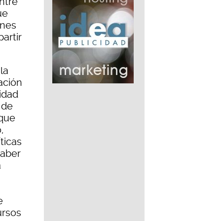
ntre
ue
ones
artir
la
ación
nidad
 de
nque
,
ticas
haber
a
e
ursos