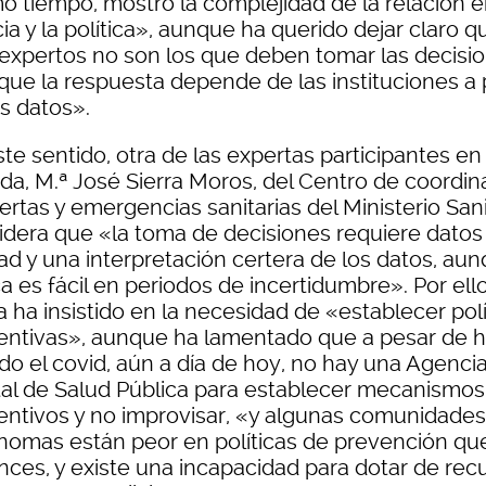
o tiempo, mostró la complejidad de la relación e
ia y la política», aunque ha querido dejar claro q
 expertos no son los que deben tomar las decisi
que la respuesta depende de las instituciones a p
os datos».
te sentido, otra de las expertas participantes en 
ada, M.ª José Sierra Moros, del Centro de coordin
ertas y emergencias sanitarias del Ministerio Sa
idera que «la toma de decisiones requiere datos
dad y una interpretación certera de los datos, au
 es fácil en periodos de incertidumbre». Por ello
a ha insistido en la necesidad de «establecer polí
entivas», aunque ha lamentado que a pesar de 
do el covid, aún a día de hoy, no hay una Agenci
tal de Salud Pública para establecer mecanismos
entivos y no improvisar, «y algunas comunidades
nomas están peor en políticas de prevención qu
nces, y existe una incapacidad para dotar de rec