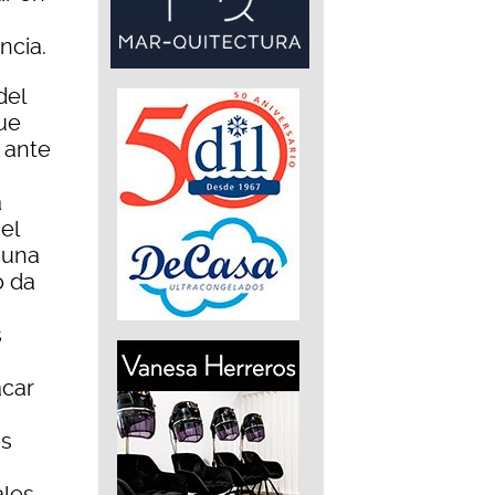
ncia.
del
ue
 ante
a
el
 una
o da
s
acar
os
les.