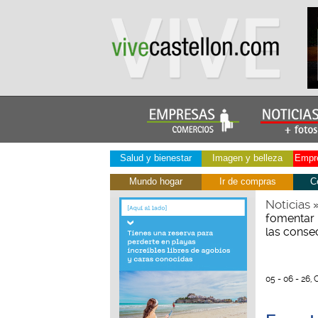
Salud y bienestar
Imagen y belleza
Empre
Mundo hogar
Ir de compras
C
Noticias
fomentar 
las conse
05 - 06 - 26, 