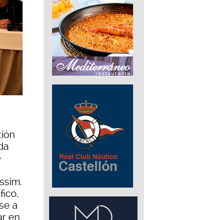
tión
da
e
àssim.
fico,
se a
ar en