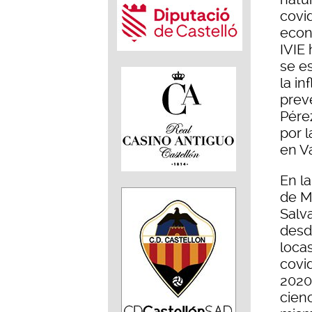
covid
econ
IVIE
se e
la in
prev
Pére
por l
en Va
En l
de Me
Salva
desd
locas
covid
2020,
cienc