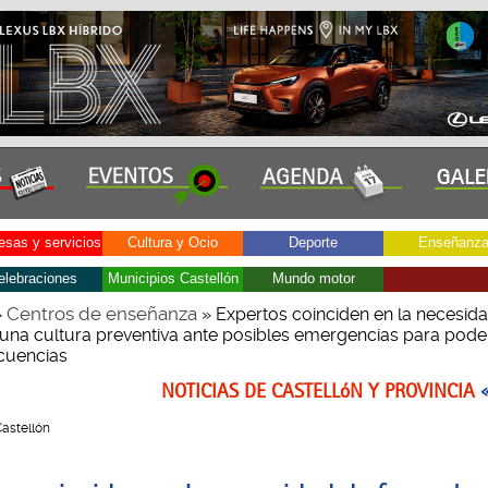
sas y servicios
Cultura y Ocio
Deporte
Enseñanz
elebraciones
Municipios Castellón
Mundo motor
Centros de enseñanza
»
» Expertos coinciden en la necesid
una cultura preventiva ante posibles emergencias para poder
cuencias
NOTICIAS DE CASTELLóN Y PROVINCIA
Castellón