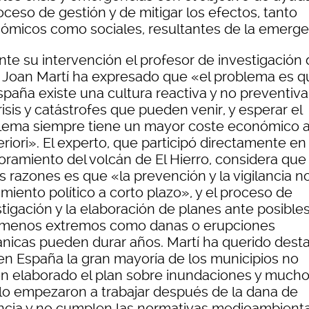
oceso de gestión y de mitigar los efectos, tanto
ómicos como sociales, resultantes de la emerge
nte su intervención el profesor de investigación 
 Joan Martí ha expresado que «el problema es q
spaña existe una cultura reactiva y no preventiva
risis y catástrofes que pueden venir, y esperar el
lema siempre tiene un mayor coste económico 
riori». El experto, que participó directamente en 
oramiento del volcán de El Hierro, considera que
s razones es que «la prevención y la vigilancia n
miento político a corto plazo», y el proceso de
tigación y la elaboración de planes ante posible
menos extremos como danas o erupciones
ánicas pueden durar años. Martí ha querido dest
en España la gran mayoría de los municipios no
en elaborado el plan sobre inundaciones y much
 lo empezaron a trabajar después de la dana de
ncia y no cumplen las normativas medioambienta