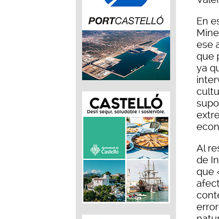
En es
Mine
ese 
que 
ya q
inter
cultu
supo
extr
econ
Al r
de I
que 
afect
cont
erro
natu