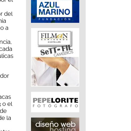
r del
mia
o a
ncia,
ocada
ulicas
ador
acas
 o el
 de
de la