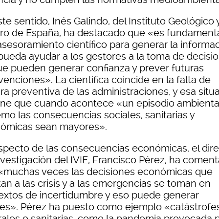
te sentido, Inés Galindo, del Instituto Geológico 
ro de España, ha destacado que «es fundament
asesoramiento científico para generar la informa
pueda ayudar a los gestores a la toma de decisio
ue pueden generar confianza y prever futuras
venciones». La científica coincide en la falta de
ra preventiva de las administraciones, y esa situ
ne que cuando acontece «un episodio ambienta
emo las consecuencias sociales, sanitarias y
ómicas sean mayores».
especto de las consecuencias económicas, el dire
nvestigación del IVIE, Francisco Pérez, ha comen
«muchas veces las decisiones económicas que
an a las crisis y a las emergencias se toman en
extos de incertidumbre y eso puede generar
res». Pérez ha puesto como ejemplo «catástrofe
rales o sanitarias, como la pandemia provocada p