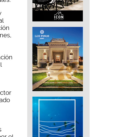
y
al
ción
nes,
ación
l
ctor
tado
s
or el