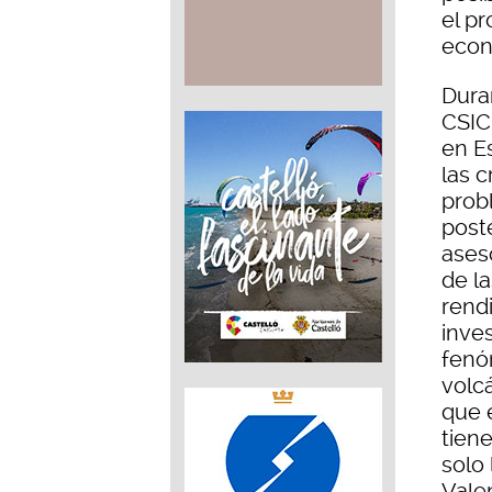
el pr
econ
Dura
CSIC
en E
las c
prob
poste
ases
de la
rendi
inves
fenó
volc
que 
tien
solo
Vale