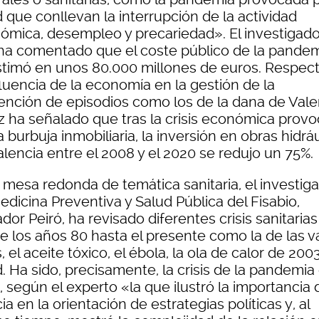
 que conllevan la interrupción de la actividad
ómica, desempleo y precariedad». El investigado
 ha comentado que el coste público de la pande
stimó en unos 80.000 millones de euros. Respect
fluencia de la economía en la gestión de la
ención de episodios como los de la dana de Vale
z ha señalado que tras la crisis económica prov
a burbuja inmobiliaria, la inversión en obras hidrá
lencia entre el 2008 y el 2020 se redujo un 75%.
a mesa redonda de temática sanitaria, el investig
dicina Preventiva y Salud Pública del Fisabio,
dor Peiró, ha revisado diferentes crisis sanitarias
e los años 80 hasta el presente como la de las v
, el aceite tóxico, el ébola, la ola de calor de 2003
. Ha sido, precisamente, la crisis de la pandemia
 según el experto «la que ilustró la importancia 
ia en la orientación de estrategias políticas y, al