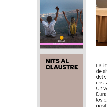
La i
de s
del c
cris
Unive
Duran
los 
posi