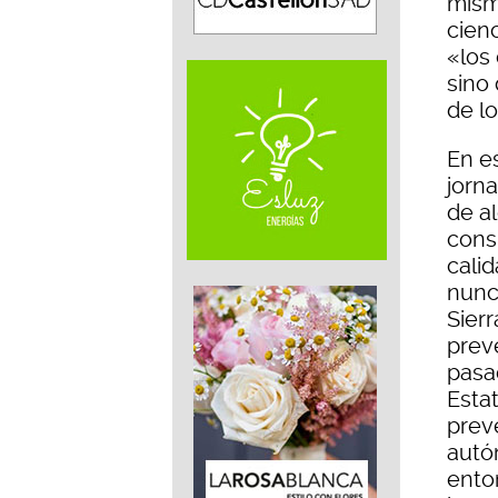
mism
cienc
«los
sino 
de l
En es
jorn
de al
cons
cali
nunca
Sierr
prev
pasa
Esta
prev
autó
ento