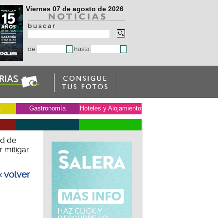
Viernes 07 de agosto de 2026
b u s c a r
de
hasta
a
Gastronomía
Hoteles y Alojamiento
ad de
 mitigar
« volver