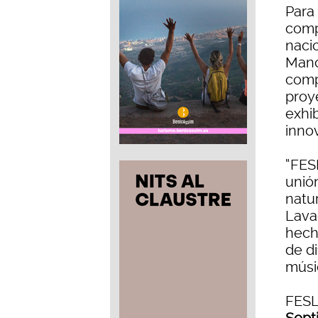
Para 
comp
naci
Manc
comp
proy
exhi
inno
“FES
unió
natur
Lava
hech
de di
músic
FESL