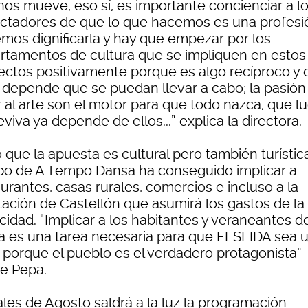
nos mueve, eso sí, es importante concienciar a l
ctadores de que lo que hacemos es una profesi
mos dignificarla y hay que empezar por los
rtamentos de cultura que se impliquen en estos
ectos positivamente porque es algo recíproco y 
s depende que se puedan llevar a cabo; la pasión 
 al arte son el motor para que todo nazca, que l
viva ya depende de ellos...” explica la directora.
que la apuesta es cultural pero también turística
po de A Tempo Dansa ha conseguido implicar a
urantes, casas rurales, comercios e incluso a la
tación de Castellón que asumirá los gastos de la
cidad. “Implicar a los habitantes y veraneantes d
da es una tarea necesaria para que FESLIDA sea 
o porque el pueblo es el verdadero protagonista”
e Pepa.
ales de Agosto saldrá a la luz la programación