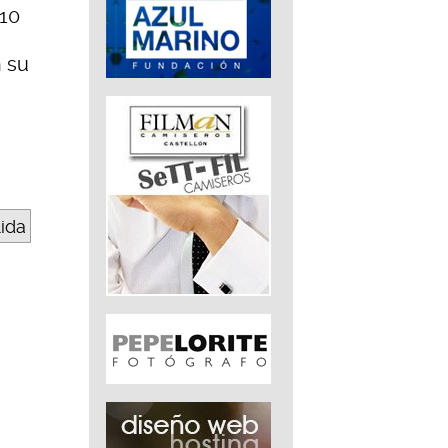
 10
n su
lida