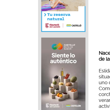
Nace 
de l
Esli
situ
uno 
Comu
corch
vera
acti