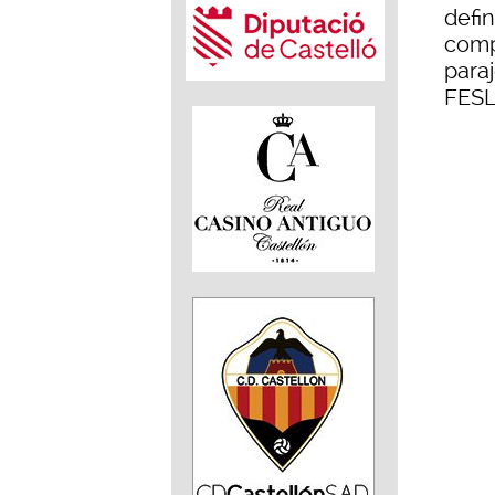
defi
comp
para
FESL