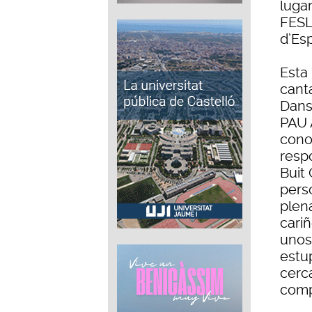
luga
FESLI
d’Es
Esta 
cant
Dans
PAU 
cono
resp
Buit 
pers
plen
cari
unos
estu
cerc
comp