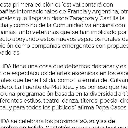
esta primera edición el festival contará con
añías internacionales de Francia y Argentina, ot
onales que llegarán desde Zaragoza y Castilla la
ha y como no de la Comunidad Valenciana con
añías tanto veteranas que se han implicado por 
ecto apoyando estos nuevos espacios rurales d
bición como compañías emergentes con propue
vadoras.
LIDA tiene una cosa que debemos destacar y es 
n de espectáculos de artes escénicas en los esp
ales que tiene Eslida, como La ermita del Calvari
dero, La Fuente de Matilde... y es por eso que h
o una programación basada en la diversidad artís
ferentes estilos: teatro, danza, títeres, poesia, cir
a...y para todos los públicos” afirma Pepa Cases.
IDA se celebrará los próximos
20, 21 y 22 de