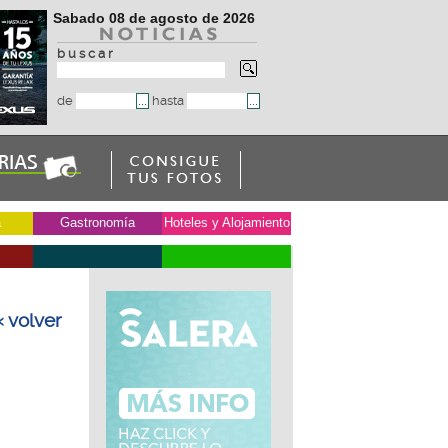
Sabado 08 de agosto de 2026
b u s c a r
de
hasta
a
Gastronomía
Hoteles y Alojamiento
« volver