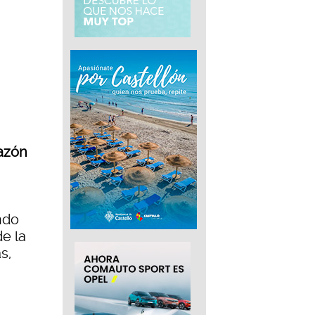
razón
ndo
e la
s,