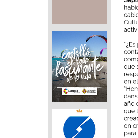
Sept
habi
cabi
Cult
activ
“¿Es
cont
comp
que 
resp
en e
“Hem
dans
año 
que 
crea
en c
para