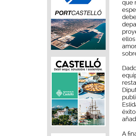
que 
espe
debe
depa
proy
ello
amor
sobre
Dado 
equi
resta
Dipu
publi
Esli
éxit
añad
A fin