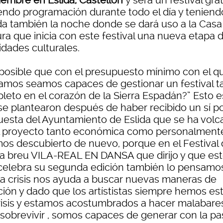
iembre en Eslida, Castellón
y será un festival gra
endo programación durante todo el día y teniend
da también la noche donde se dará uso a la Casa
ura que inicia con este festival una nueva etapa 
idades culturales.
 posible que con el presupuesto mínimo con el q
amos seamos capaces de gestionar un festival t
leto en el corazón de la Sierra Espadán?” Esto e
se plantearon después de haber recibido un sí p
uesta del Ayuntamiento de Eslida que se ha volc
l proyecto tanto económica como personalment
os descubierto de nuevo, porque en el Festival
a breu VILA-REAL EN DANSA que dirijo y que es
celebra su segunda edición también lo pensamo
la crisis nos ayuda a buscar nuevas maneras de
ción y dado que los artístistas siempre hemos es
risis y estamos acostumbrados a hacer malabare
 sobrevivir , somos capaces de generar con la pa