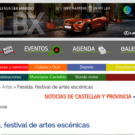
sas y servicios
Cultura y Ocio
Deporte
Enseñanz
elebraciones
Municipios Castellón
Mundo motor
Arte
»
» Feslida, festival de artes escénicas
NOTICIAS DE CASTELLóN Y PROVINCIA
slida
, festival de artes escénicas