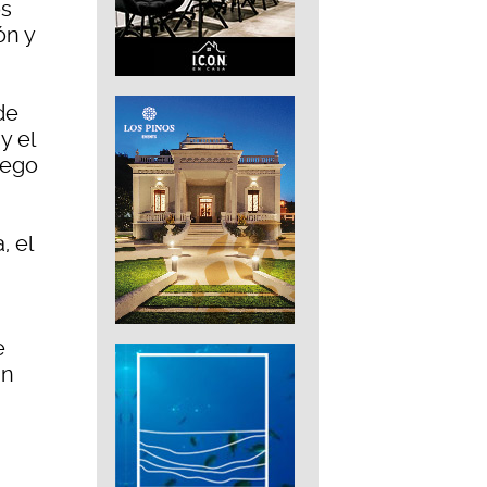
os
ón y
de
y el
uego
, el
e
un