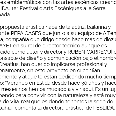
res emblemáticos con las artes escénicas crean
DA, 1er Festival d’Arts Escèniques a la Serra
padà.
propuesta artística nace de la actriz, bailarina y
ante PEPA CASES que junto a su equipo de A T
a, compañía que dirige desde hace más de diez 
AYET en su rol de director técnico aunque es
cido como actor y director y RUBÉN CARREGUÍ
onsable de diseño y comunicación bajo el nombr
Creatius, han querido implicarse profesional y
onalmente, en este proyecto en el confian
amente y al que le estan dedicando mucho tiem
ño: “Veraneo en Eslida desde hace 30 años y hac
 meses nos hemos mudado a vivir aquí. Es un lu
pendo para convivir con la naturaleza y está muy
a de Vila-real que es donde tenemos la sede de 
añia” comenta la directora artística de FESLIDA.