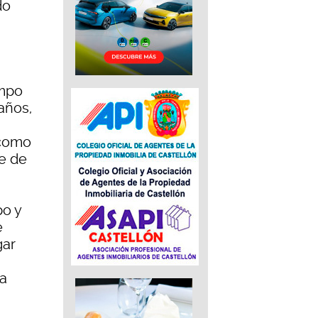
do
empo
años,
 como
e de
po y
e
gar
la