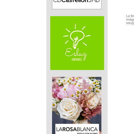
La fi
imáge
info