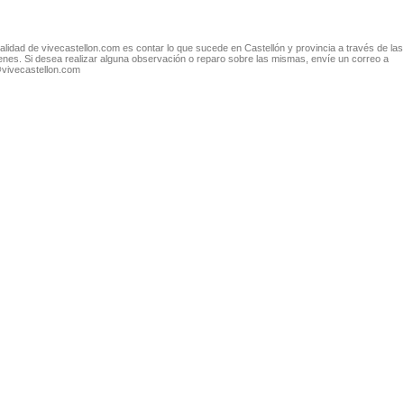
nalidad de vivecastellon.com es contar lo que sucede en Castellón y provincia a través de las
nes. Si desea realizar alguna observación o reparo sobre las mismas, envíe un correo a
@vivecastellon.com