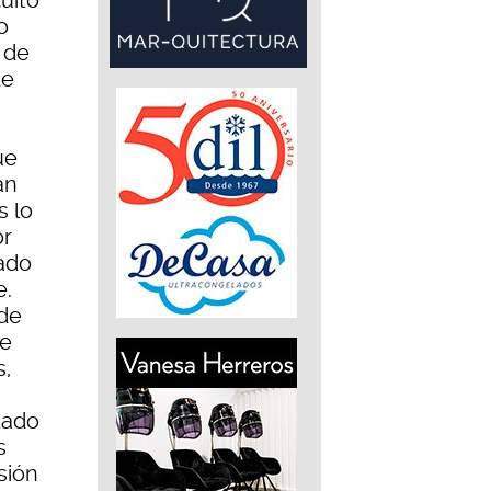
tuíto
o
 de
de
ue
an
s lo
or
ado
e.
 de
te
s,
tado
s
sión