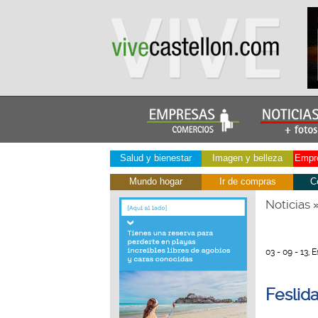
Salud y bienestar
Imagen y belleza
Empre
Mundo hogar
Ir de compras
C
Noticias
03 - 09 - 13, E
Feslida