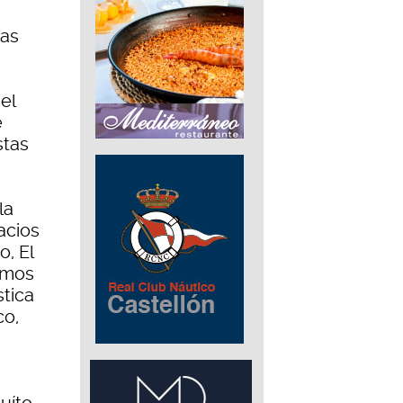
ras
el
e
stas
la
acios
o, El
emos
tica
co,