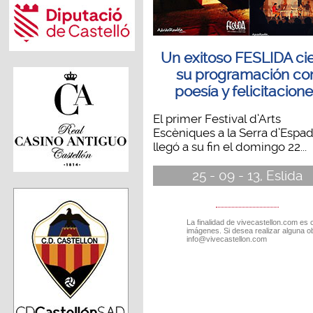
Un exitoso FESLIDA cie
su programación co
poesía y felicitacion
El primer Festival d’Arts
Escèniques a la Serra d’Espa
llegó a su fin el domingo 22...
25 - 09 - 13, Eslida
La finalidad de vivecastellon.com es 
imágenes. Si desea realizar alguna o
info@vivecastellon.com