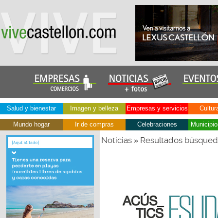
Salud y bienestar
Imagen y belleza
Empresas y servicios
Cultur
Mundo hogar
Ir de compras
Celebraciones
Municipio
Noticias
Resultados búsque
»