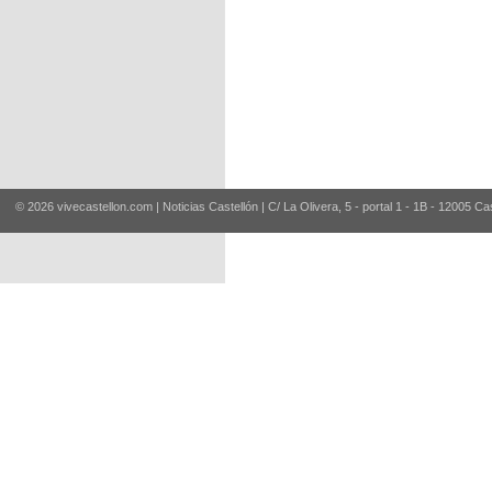
© 2026 vivecastellon.com | Noticias Castellón | C/ La Olivera, 5 - portal 1 - 1B - 12005 Ca