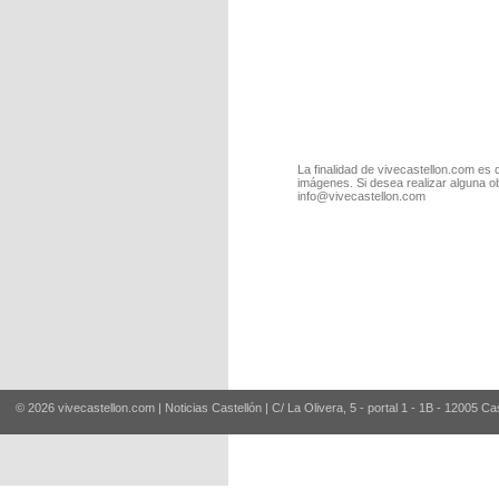
La finalidad de vivecastellon.com es 
imágenes. Si desea realizar alguna o
info@vivecastellon.com
© 2026 vivecastellon.com | Noticias Castellón | C/ La Olivera, 5 - portal 1 - 1B - 12005 Ca