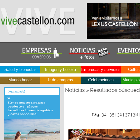
Salud y bienestar
Imagen y belleza
Empresas y servicios
Cultur
Mundo hogar
Ir de compras
Celebraciones
Municipio
Noticias
Resultados búsque
»
34
35
36
37
38
Pág.:
|
|
|
|