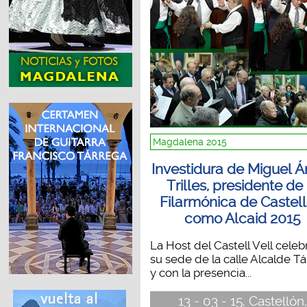
Magdalena 2015
Investidura de Miguel Á
Trilles, presidente de 
Filarmónica de Castell
como Alcaid 2015
La Host del Castell Vell celeb
su sede de la calle Alcalde T
y con la presencia...
13 - 03 - 15, Castellón,