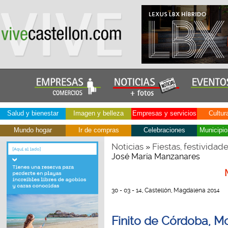
Salud y bienestar
Imagen y belleza
Empresas y servicios
Cultur
Mundo hogar
Ir de compras
Celebraciones
Municipio
Noticias
Fiestas, festividad
»
José María Manzanares
30 - 03 - 14, Castellón, Magdalena 2014
Finito de Córdoba, Mo