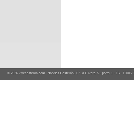
© 2026 vivecastellon.com | Noticias Castellón | C/ La Olivera, 5 - portal 1 - 1B - 12005 