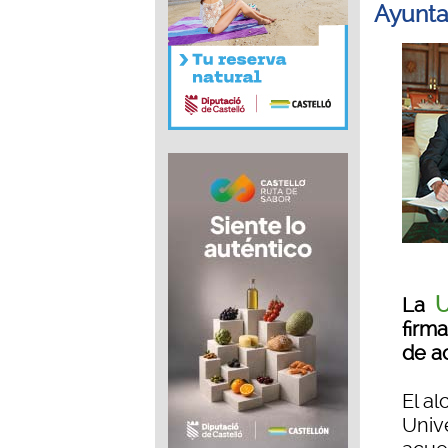
Ayunta
U
La
firm
de a
El al
Unive