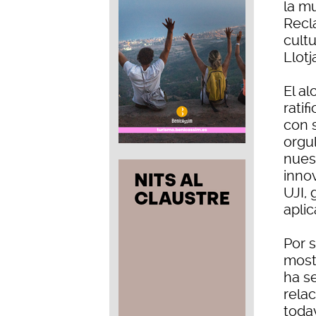
la m
Recl
cultu
Llot
El a
rati
con 
orgu
nuest
innov
UJI,
apli
Por s
most
ha s
relac
toda