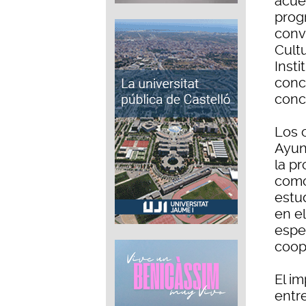
acue
prog
conv
Cultu
Inst
conce
conc
Los 
Ayun
la p
como 
estud
en el
espe
coope
El i
entr