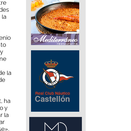
tre
ades
 la
enio
nto
uy
ene
de la
de
t, ha
o y
r la
ar
se».