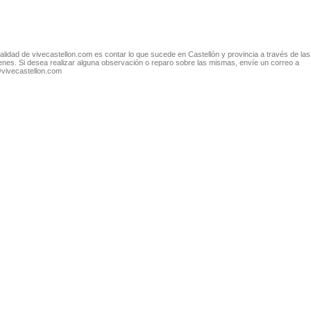
nalidad de vivecastellon.com es contar lo que sucede en Castellón y provincia a través de las
nes. Si desea realizar alguna observación o reparo sobre las mismas, envíe un correo a
@vivecastellon.com