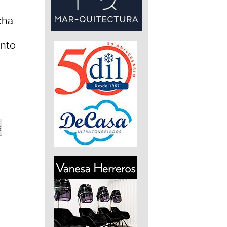
cha
ento
s