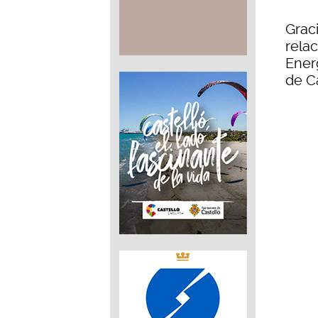
Grac
relac
Ener
de Ca