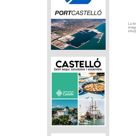
La fi
imáge
info