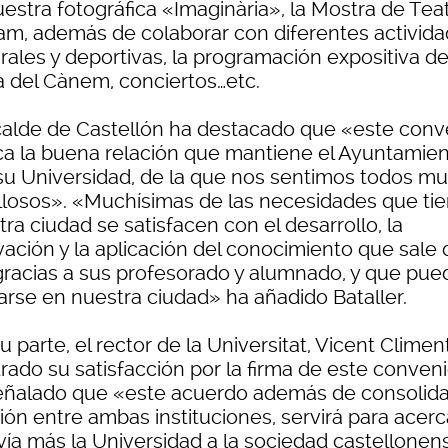
uestra fotográfica «Imaginària», la Mostra de Tea
am, además de colaborar con diferentes activid
rales y deportivas, la programación expositiva de
ja del Cànem, conciertos…etc.
lcalde de Castellón ha destacado que «este conv
fica la buena relación que mantiene el Ayuntamie
su Universidad, de la que nos sentimos todos m
llosos». «Muchísimas de las necesidades que ti
ra ciudad se satisfacen con el desarrollo, la
ación y la aplicación del conocimiento que sale 
 gracias a sus profesorado y alumnado, y que pue
carse en nuestra ciudad» ha añadido Bataller.
u parte, el rector de la Universitat, Vicent Climen
rado su satisfacción por la firma de este conveni
eñalado que «este acuerdo además de consolida
ión entre ambas instituciones, servirá para acerc
vía más la Universidad a la sociedad castellonen