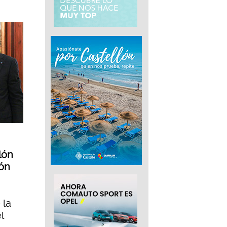
lón
ión
 la
l