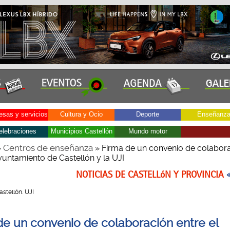
sas y servicios
Cultura y Ocio
Deporte
Enseñanz
elebraciones
Municipios Castellón
Mundo motor
Centros de enseñanza
»
» Firma de un convenio de colabor
yuntamiento de Castellón y la UJI
NOTICIAS DE CASTELLóN Y PROVINCIA
Castellón. UJI
de un convenio de colaboración entre el