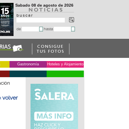
Sabado 08 de agosto de 2026
b u s c a r
de
hasta
a
Gastronomía
Hoteles y Alojamiento
ación
« volver