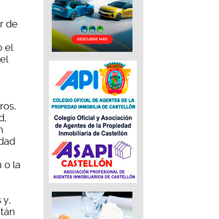
r de
 el
el
ros,
d,
n
idad
 o la
 y,
stán