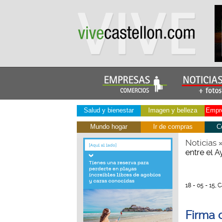
Salud y bienestar
Imagen y belleza
Empre
Mundo hogar
Ir de compras
C
Noticias
entre el A
18 - 05 - 15, 
Firma 