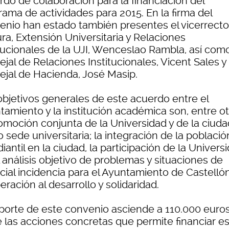
rdo de colaboración para la financiación del
rama de actividades para 2015. En la firma del
enio han estado también presentes el vicerrecto
ra, Extensión Universitaria y Relaciones
itucionales de la UJI, Wenceslao Rambla, así como
jal de Relaciones Institucionales, Vicent Sales y 
ejal de Hacienda, José Masip.
objetivos generales de este acuerdo entre el
tamiento y la institución académica son, entre ot
romoción conjunta de la Universidad y de la ciuda
sede universitaria; la integración de la població
iantil en la ciudad, la participación de la Univers
 análisis objetivo de problemas y situaciones de
cial incidencia para el Ayuntamiento de Castellón
ración al desarrollo y solidaridad.
mporte de este convenio asciende a 110.000 euros
e las acciones concretas que permite financiar e