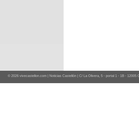
© 2026 vivecastellon.com | Noticias Castellón | C/ La Olivera, 5 - portal 1 - 1B - 12005 