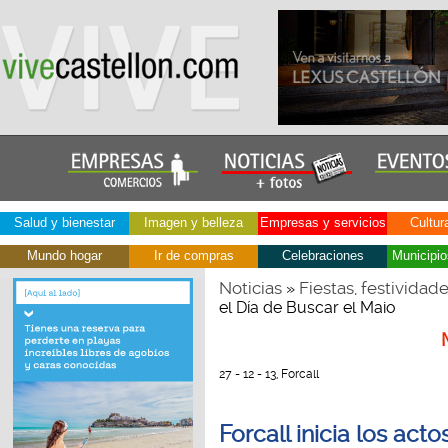
Salud y bienestar
Imagen y belleza
Empresas y servicios
Cultur
Mundo hogar
Ir de compras
Celebraciones
Municipio
Noticias
Fiestas, festividad
»
el Día de Buscar el Maio
27 - 12 - 13, Forcall
Forcall inicia los act