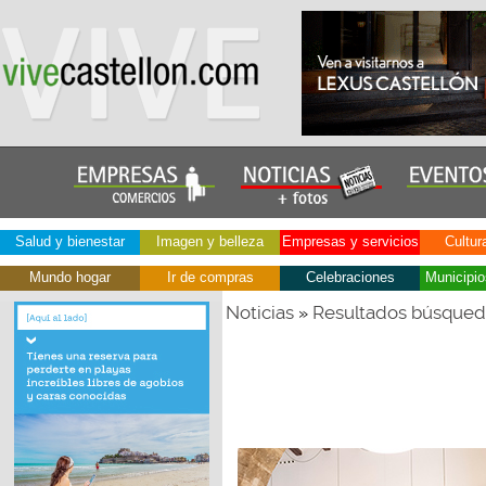
Salud y bienestar
Imagen y belleza
Empresas y servicios
Cultur
Mundo hogar
Ir de compras
Celebraciones
Municipio
Noticias
Resultados búsque
»