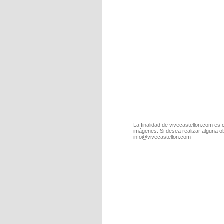
La finalidad de vivecastellon.com es 
imágenes. Si desea realizar alguna o
info@vivecastellon.com