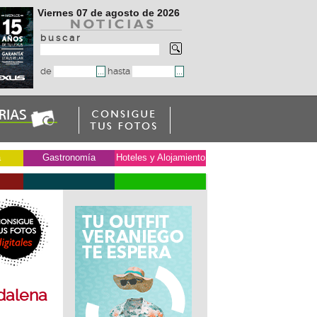
Viernes 07 de agosto de 2026
b u s c a r
de
hasta
a
Gastronomía
Hoteles y Alojamiento
,
gdalena