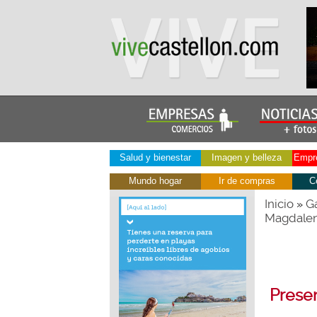
Salud y bienestar
Imagen y belleza
Empre
Mundo hogar
Ir de compras
C
Inicio
Ga
»
Magdalen
Presen