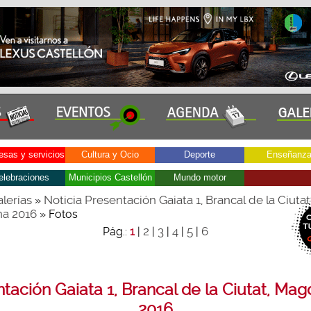
sas y servicios
Cultura y Ocio
Deporte
Enseñanz
elebraciones
Municipios Castellón
Mundo motor
lerías
Noticia Presentación Gaiata 1, Brancal de la Ciutat
»
a 2016
» Fotos
2
3
4
5
6
Pág.:
1
|
|
|
|
|
tación Gaiata 1, Brancal de la Ciutat, Ma
2016