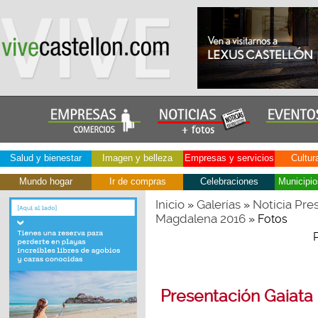
Salud y bienestar
Imagen y belleza
Empresas y servicios
Cultur
Mundo hogar
Ir de compras
Celebraciones
Municipio
Inicio
Galerías
Noticia Pres
»
»
Magdalena 2016
» Fotos
Presentación Gaiata 