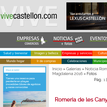
Salud y bienestar
Imagen y belleza
Empresas y servicios
Cultur
Mundo hogar
Ir de compras
Celebraciones
Municipio
Inicio
Galerías
Noticia Rom
»
»
Magdalena 2016
» Fotos
1
Pág.:
Romeria de les Cany