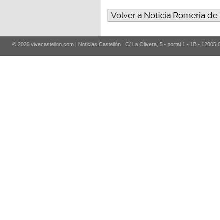
Volver a Noticia Romeria de 
© 2026 vivecastellon.com | Noticias Castellón | C/ La Olivera, 5 - portal 1 - 1B - 12005 