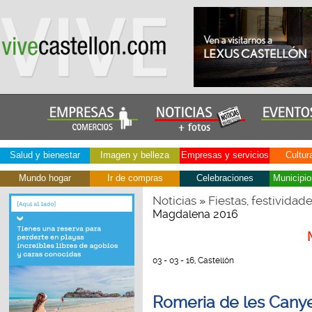
Salud y bienestar
Imagen y belleza
Empresas y servicios
Cultur
Mundo hogar
Ir de compras
Celebraciones
Municipio
Noticias
Fiestas, festividad
»
Magdalena 2016
03 - 03 - 16, Castellón
Romeria de les Canye