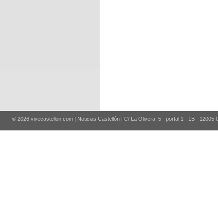
© 2026 vivecastellon.com | Noticias Castellón | C/ La Olivera, 5 - portal 1 - 1B - 12005 