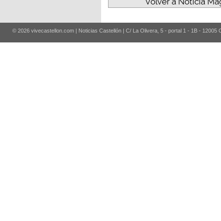
Volver a Noticia Mag
© 2026 vivecastellon.com | Noticias Castellón | C/ La Olivera, 5 - portal 1 - 1B - 12005 