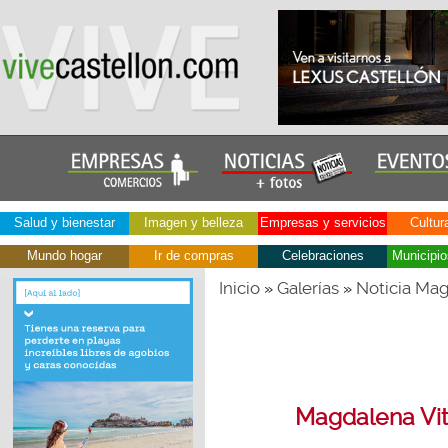
Salud y bienestar
Imagen y belleza
Empresas y servicios
Cultur
Mundo hogar
Ir de compras
Celebraciones
Municipio
Inicio
Galerías
Noticia Magd
»
»
Magdalena Vito