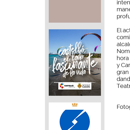
inte
mane
profu
El a
comi
alcal
Nomd
hora
y Ca
gran 
dand
Teatr
Foto