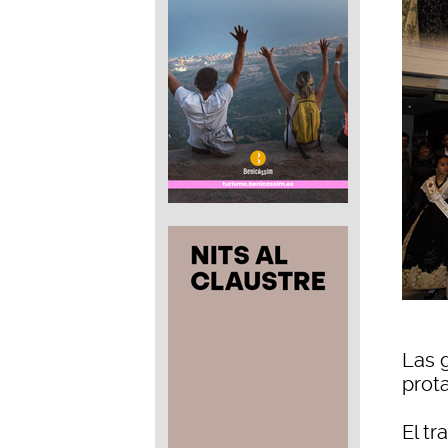
Las g
prota
El tr