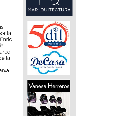
e
as
or la
 Enric
ia
Marco
de la
arxa