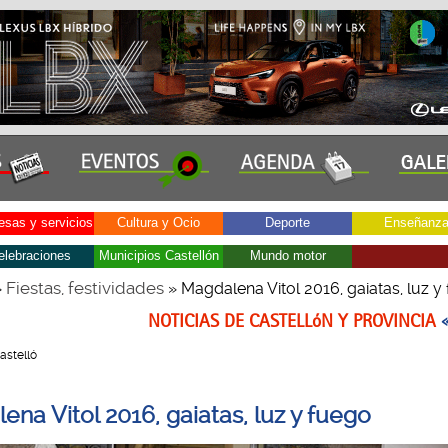
sas y servicios
Cultura y Ocio
Deporte
Enseñanz
elebraciones
Municipios Castellón
Mundo motor
Fiestas, festividades
»
» Magdalena Vitol 2016, gaiatas, luz y
NOTICIAS DE CASTELLóN Y PROVINCIA
Castelló
ena Vitol 2016, gaiatas, luz y fuego