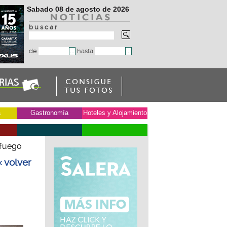
Sabado 08 de agosto de 2026
b u s c a r
de
hasta
a
Gastronomía
Hoteles y Alojamiento
 fuego
« volver