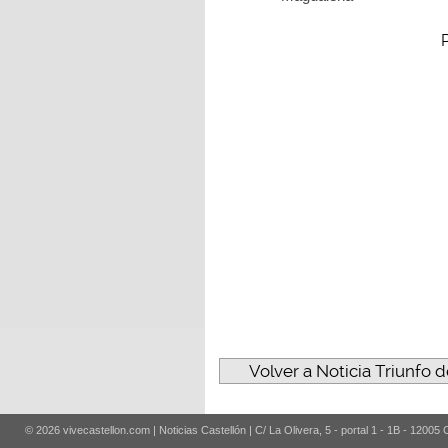
Volver a Noticia Triunfo 
© 2026 vivecastellon.com | Noticias Castellón | C/ La Olivera, 5 - portal 1 - 1B - 12005 