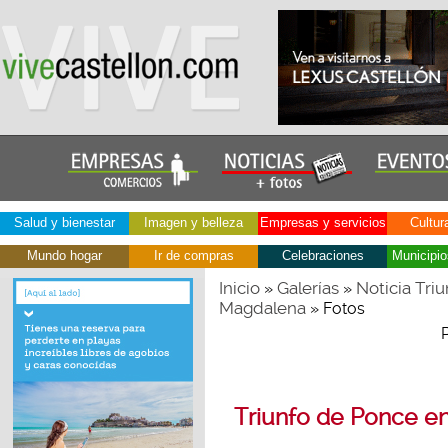
Salud y bienestar
Imagen y belleza
Empresas y servicios
Cultur
Mundo hogar
Ir de compras
Celebraciones
Municipio
Inicio
Galerías
Noticia Triu
»
»
Magdalena
» Fotos
Triunfo de Ponce en