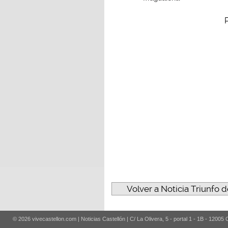
Volver a Noticia Triunfo 
© 2026 vivecastellon.com | Noticias Castellón | C/ La Olivera, 5 - portal 1 - 1B - 12005 