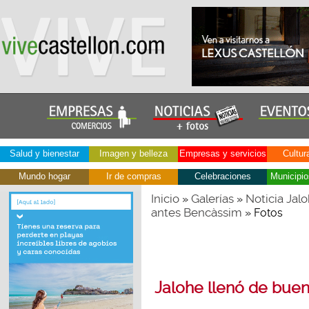
Salud y bienestar
Imagen y belleza
Empresas y servicios
Cultur
Mundo hogar
Ir de compras
Celebraciones
Municipio
Inicio
Galerías
Noticia Jal
»
»
antes Bencàssim
» Fotos
Jalohe llenó de bue