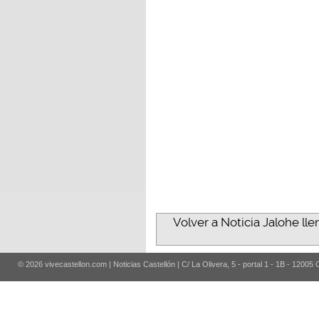
Volver a Noticia Jalohe l
© 2026 vivecastellon.com | Noticias Castellón | C/ La Olivera, 5 - portal 1 - 1B - 12005 