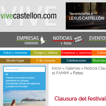
Salud y bienestar
Imagen y belleza
Empresas y servicios
Cultur
Mundo hogar
Ir de compras
Celebraciones
Municipio
Inicio
Galerías
Noticia Clau
»
»
el FAMM!
» Fotos
Clausura del festiva