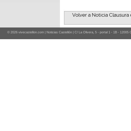
Volver a Noticia Clausura 
© 2026 vivecastellon.com | Noticias Castellón | C/ La Olivera, 5 - portal 1 - 1B - 12005 