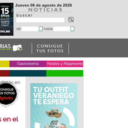
Jueves 06 de agosto de 2026
b u s c a r
de
hasta
a
Gastronomía
Hoteles y Alojamiento
ipantes en
s en el