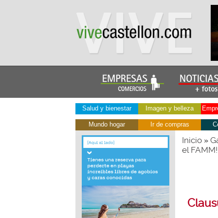
Salud y bienestar
Imagen y belleza
Empre
Mundo hogar
Ir de compras
C
Inicio
Ga
»
el FAMM!
Clausu