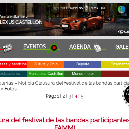
sas y servicios
Cultura y Ocio
Deporte
Enseñanz
elebraciones
Municipios Castellón
Mundo motor
lerías
Noticia Clausura del festival de las bandas partic
»
» Fotos
1
2
3
5
Pág.:
|
|
|
4
|
ra del festival de las bandas participante
FAMM!