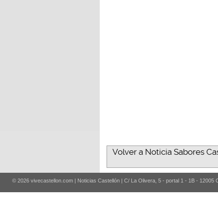
Volver a Noticia Sabores Cas
© 2026 vivecastellon.com | Noticias Castellón | C/ La Olivera, 5 - portal 1 - 1B - 12005 