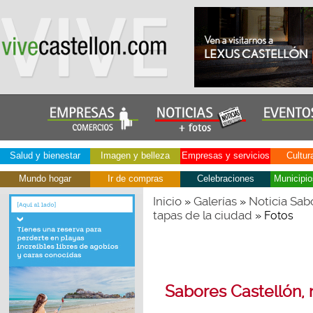
Salud y bienestar
Imagen y belleza
Empresas y servicios
Cultur
Mundo hogar
Ir de compras
Celebraciones
Municipio
Inicio
Galerías
Noticia Sab
»
»
tapas de la ciudad
» Fotos
Sabores Castellón, 