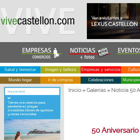
Salud y bienestar
Imagen y belleza
Empresas y servicios
Cultur
Mundo hogar
Ir de compras
Celebraciones
Municipio
Inicio
Galerías
Noticia 50 
»
»
50 Aniversario