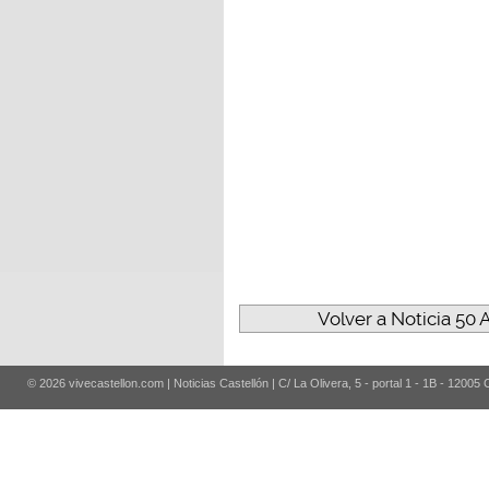
Volver a Noticia 50 
© 2026 vivecastellon.com | Noticias Castellón | C/ La Olivera, 5 - portal 1 - 1B - 12005 