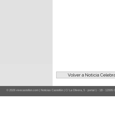
Volver a Noticia Celebra
© 2026 vivecastellon.com | Noticias Castellón | C/ La Olivera, 5 - portal 1 - 1B - 12005 