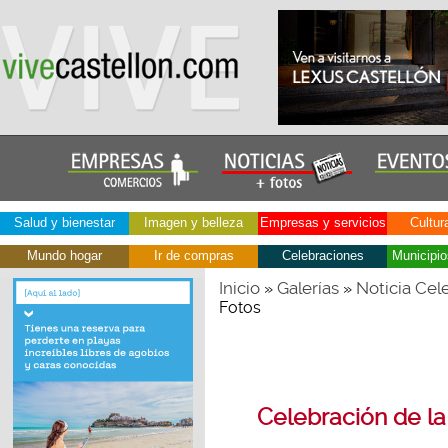
Salud y bienestar
Imagen y belleza
Empresas y servicios
Cultur
Mundo hogar
Ir de compras
Celebraciones
Municipio
Inicio
Galerías
Noticia Cel
»
»
Fotos
Celebración de la 