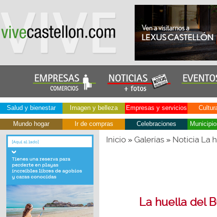
Salud y bienestar
Imagen y belleza
Empresas y servicios
Cultur
Mundo hogar
Ir de compras
Celebraciones
Municipio
Inicio
Galerías
Noticia La 
»
»
La huella del B