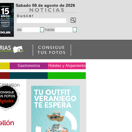
Sabado 08 de agosto de 2026
b u s c a r
de
hasta
a
Gastronomía
Hoteles y Alojamiento
Castellón
ellón