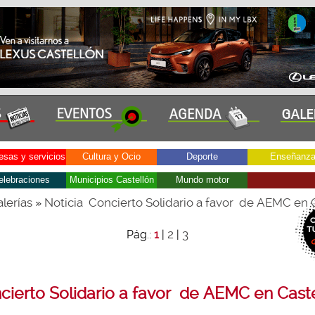
sas y servicios
Cultura y Ocio
Deporte
Enseñanz
elebraciones
Municipios Castellón
Mundo motor
lerías
Noticia Concierto Solidario a favor de AEMC en 
»
2
3
Pág.:
1
|
|
ierto Solidario a favor de AEMC en Cast