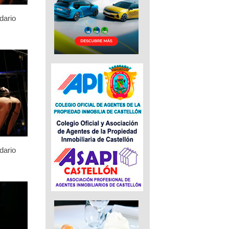
dario
dario