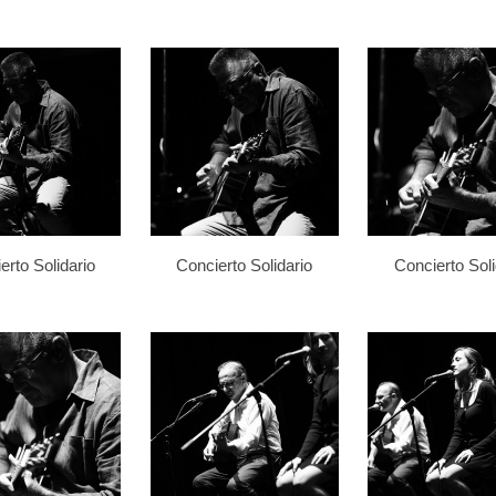
erto Solidario
Concierto Solidario
Concierto Soli