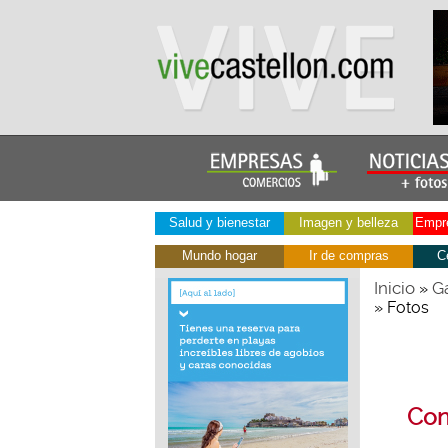
Salud y bienestar
Imagen y belleza
Empre
Mundo hogar
Ir de compras
C
Inicio
Ga
»
» Fotos
Conc