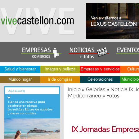
Salud y bienestar
Imagen y belleza
Empresas y servicios
Cultur
Mundo hogar
Ir de compras
Celebraciones
Municipio
Inicio
Galerías
Noticia IX 
»
»
Mediterráneo
» Fotos
IX Jornadas Empresa