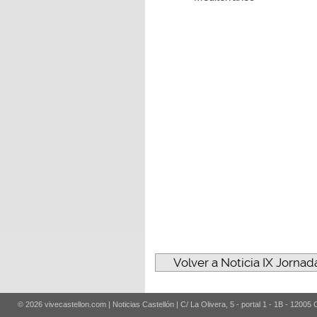
Volver a Noticia IX Jorna
© 2026 vivecastellon.com | Noticias Castellón | C/ La Olivera, 5 - portal 1 - 1B - 12005 