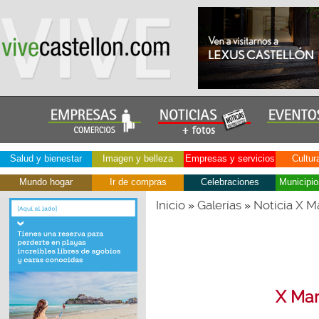
Salud y bienestar
Imagen y belleza
Empresas y servicios
Cultur
Mundo hogar
Ir de compras
Celebraciones
Municipio
Inicio
Galerías
Noticia X Ma
»
»
X Mar