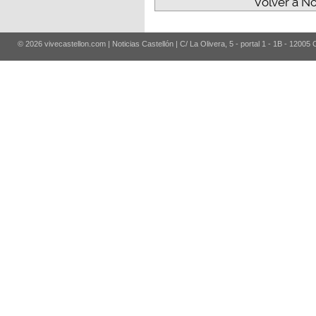
Volver a No
© 2026 vivecastellon.com | Noticias Castellón | C/ La Olivera, 5 - portal 1 - 1B - 12005 