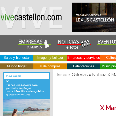
Salud y bienestar
Imagen y belleza
Empresas y servicios
Cultur
Mundo hogar
Ir de compras
Celebraciones
Municipio
Inicio
Galerías
Noticia X Ma
»
»
X Mar