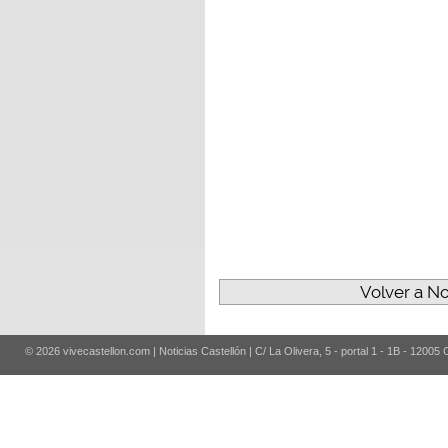
Volver a No
© 2026 vivecastellon.com | Noticias Castellón | C/ La Olivera, 5 - portal 1 - 1B - 12005 