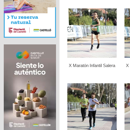
X Maratón Infantil Salera
X 