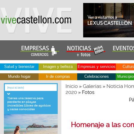
Salud y bienestar
Imagen y belleza
Empresas y servicios
Cultur
Mundo hogar
Ir de compras
Celebraciones
Municipio
Inicio
Galerías
Noticia Hom
»
»
2020
» Fotos
Pá
Homenaje a las comi