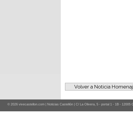
Volver a Noticia Homenaje
© 2026 vivecastellon.com | Noticias Castellón | C/ La Olivera, 5 - portal 1 - 1B - 12005 