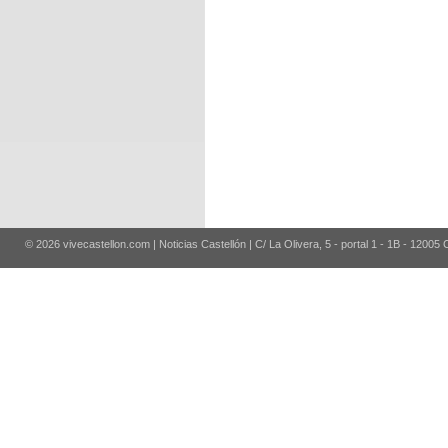
© 2026 vivecastellon.com | Noticias Castellón | C/ La Olivera, 5 - portal 1 - 1B - 12005 