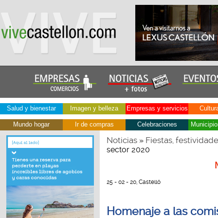
Salud y bienestar
Imagen y belleza
Empresas y servicios
Cultur
Mundo hogar
Ir de compras
Celebraciones
Municipio
Noticias
Fiestas, festividad
»
sector 2020
25 - 02 - 20, Castelló
Homenaje a las comis