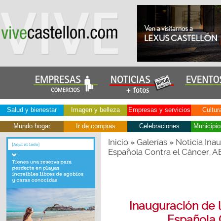
Salud y bienestar
Imagen y belleza
Empresas y servicios
Cultur
Mundo hogar
Ir de compras
Celebraciones
Municipio
Inicio
Galerías
Noticia Ina
»
»
Española Contra el Cáncer, 
Inauguración de 
Española 