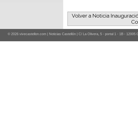
Volver a Noticia Inauguraci
Co
© 2026 vivecastellon.com | Noticias Castellón | C/ La Olivera, 5 - portal 1 - 1B - 12005 