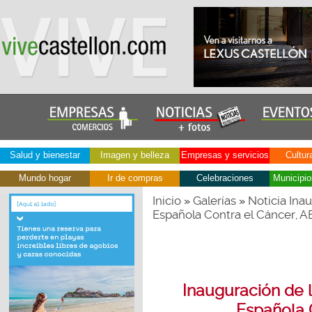
Salud y bienestar
Imagen y belleza
Empresas y servicios
Cultur
Mundo hogar
Ir de compras
Celebraciones
Municipio
Inicio
Galerías
Noticia Ina
»
»
Española Contra el Cáncer, 
Inauguración de 
Española 