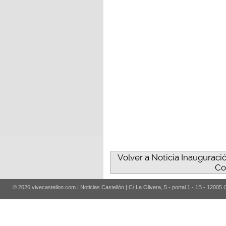
Volver a Noticia Inauguraci
Co
© 2026 vivecastellon.com | Noticias Castellón | C/ La Olivera, 5 - portal 1 - 1B - 12005 