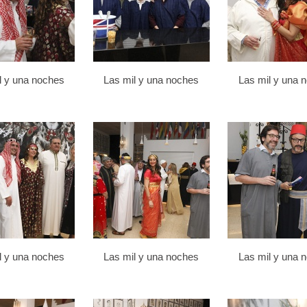
l y una noches
Las mil y una noches
Las mil y una 
l y una noches
Las mil y una noches
Las mil y una 