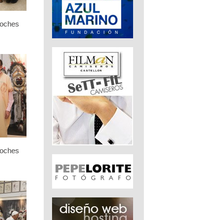
noches
noches