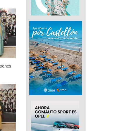
noches