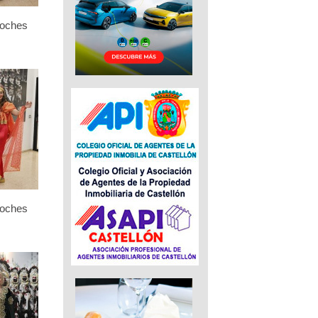
noches
noches