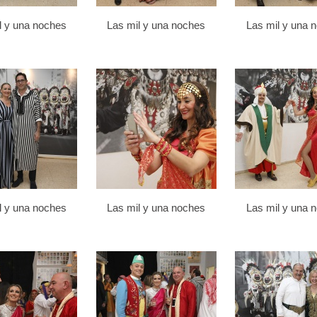
l y una noches
Las mil y una noches
Las mil y una 
l y una noches
Las mil y una noches
Las mil y una 