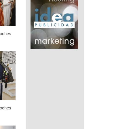
noches
noches