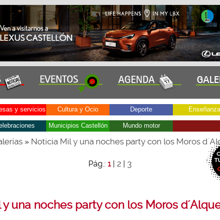
sas y servicios
Cultura y Ocio
Deporte
Enseñanz
elebraciones
Municipios Castellón
Mundo motor
lerías
Noticia Mil y una noches party con los Moros d´Al
»
2
3
Pág.:
1
|
|
l y una noches party con los Moros d´Alque