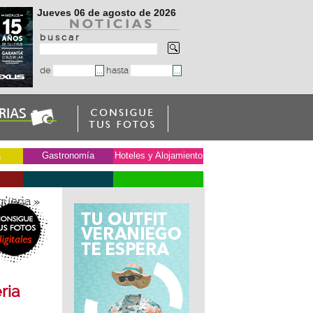
Jueves 06 de agosto de 2026
b u s c a r
de
hasta
a
Gastronomía
Hoteles y Alojamiento
queria
»
ria