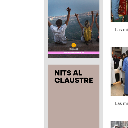
Las mi
Las mi