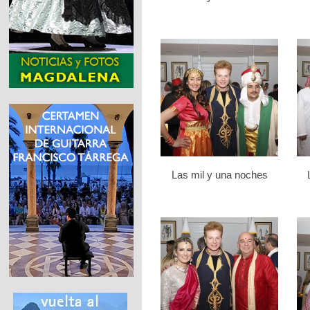
Las mil y una noches