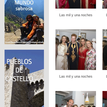
Las mil y una noches
Las mil y una noches