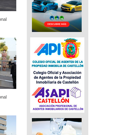
onal
onal