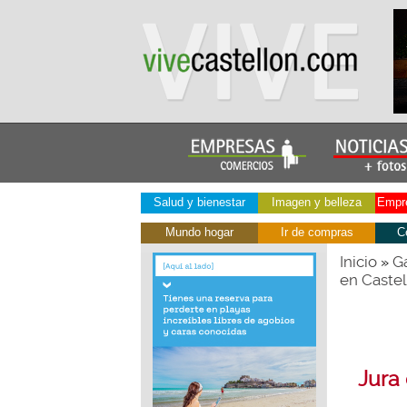
Salud y bienestar
Imagen y belleza
Empre
Mundo hogar
Ir de compras
C
Inicio
Ga
»
en Castel
Jura