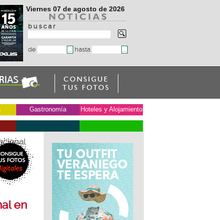
Viernes 07 de agosto de 2026
b u s c a r
de
hasta
a
Gastronomía
Hoteles y Alojamiento
acional
al en