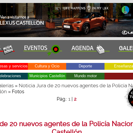
sas y servicios
Cultura y Ocio
Deporte
Enseñanz
elebraciones
Municipios Castellón
Mundo motor
lerías
Noticia Jura de 20 nuevos agentes de la Policía N
»
lón
» Fotos
1
Pág.:
|
2
 de 20 nuevos agentes de la Policía Nacion
Castellón