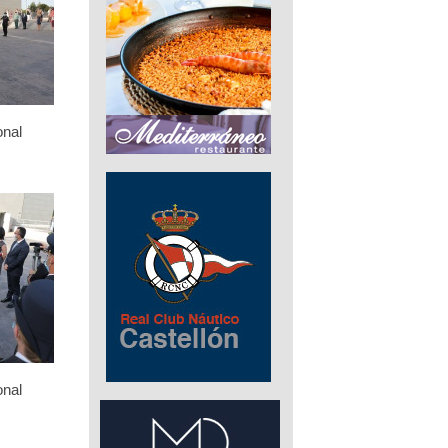
onal
onal