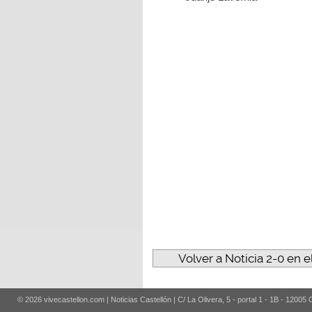
Volver a Noticia 2-0 en e
© 2026 vivecastellon.com | Noticias Castellón | C/ La Olivera, 5 - portal 1 - 1B - 12005 