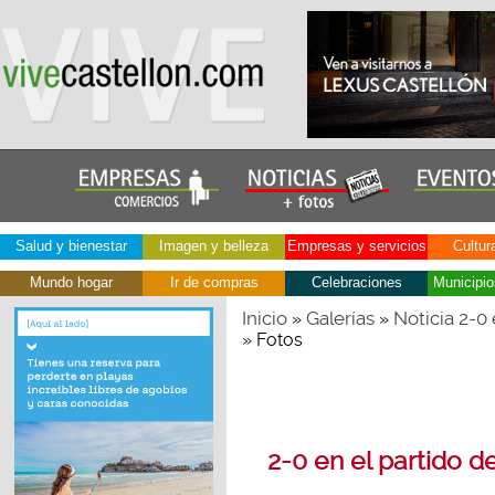
Salud y bienestar
Imagen y belleza
Empresas y servicios
Cultur
Mundo hogar
Ir de compras
Celebraciones
Municipio
Inicio
Galerías
Noticia 2-0 
»
»
» Fotos
2-0 en el partido d