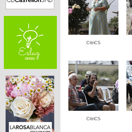
CítriCS
CítriCS