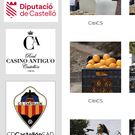
CítriCS
CítriCS