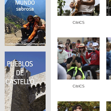
CítriCS
CítriCS