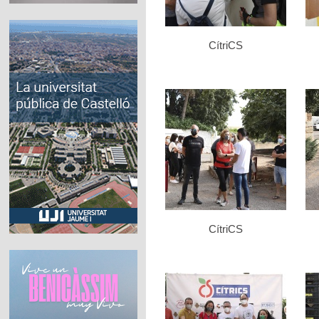
CítriCS
CítriCS