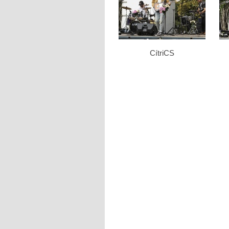
CítriCS