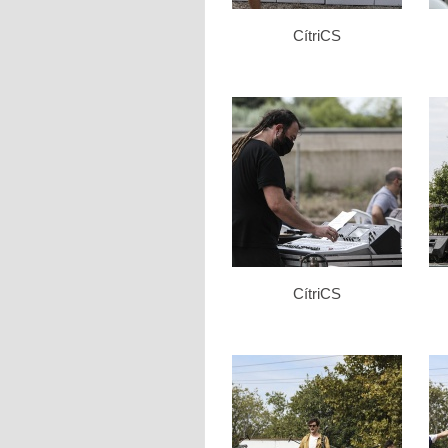
CítriCS
CítriCS