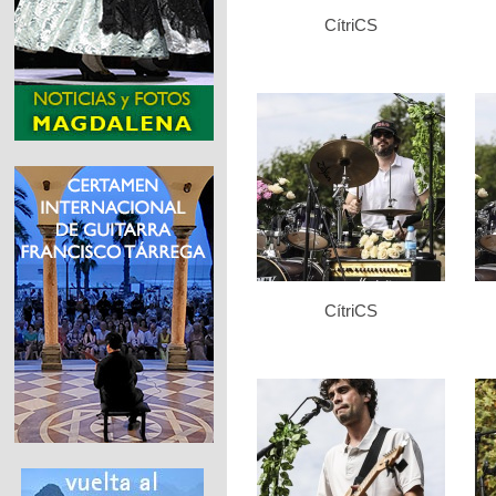
CítriCS
CítriCS