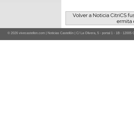
Volver a Noticia CítriCS f
ermita 
© 2026 vivecastellon.com | Noticias Castellón | C/ La Olivera, 5 - portal 1 - 1B - 12005 