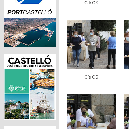
CítriCS
CítriCS