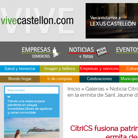
Salud y bienestar
Imagen y belleza
Empresas y servicios
Cultur
Mundo hogar
Ir de compras
Celebraciones
Municipio
Inicio
Galerías
Noticia Cít
»
»
en la ermita de Sant Jaume d
CítriCS fusiona patr
ermita de