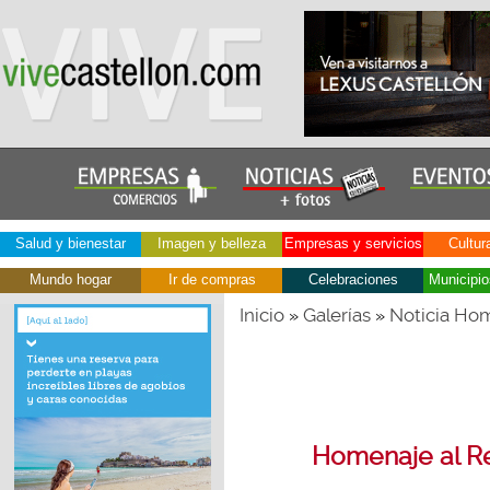
Salud y bienestar
Imagen y belleza
Empresas y servicios
Cultur
Mundo hogar
Ir de compras
Celebraciones
Municipio
Inicio
Galerías
Noticia Ho
»
»
Homenaje al R