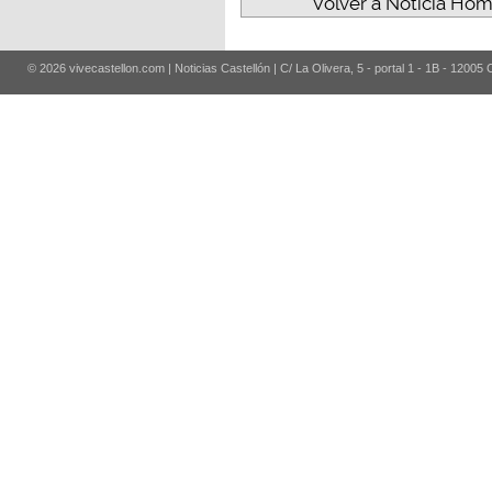
Volver a Noticia Ho
© 2026 vivecastellon.com | Noticias Castellón | C/ La Olivera, 5 - portal 1 - 1B - 12005 