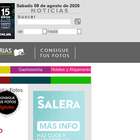
Sabado 08 de agosto de 2026
b u s c a r
de
hasta
a
Gastronomía
Hoteles y Alojamiento
to
» Fotos
o