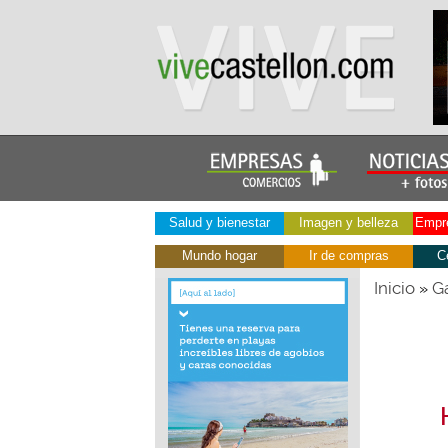
Salud y bienestar
Imagen y belleza
Empre
Mundo hogar
Ir de compras
C
Inicio
Ga
»