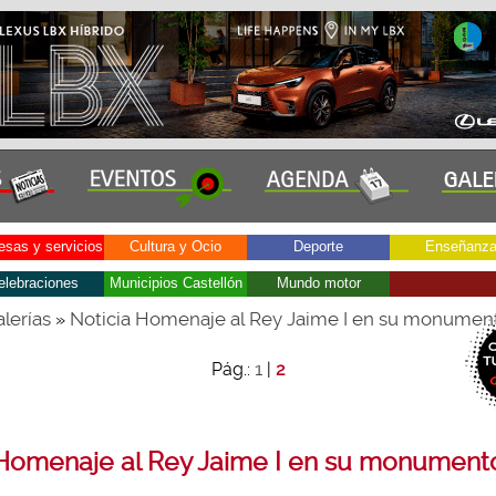
sas y servicios
Cultura y Ocio
Deporte
Enseñanz
elebraciones
Municipios Castellón
Mundo motor
lerías
Noticia Homenaje al Rey Jaime I en su monumen
»
1
Pág.:
|
2
Homenaje al Rey Jaime I en su monument