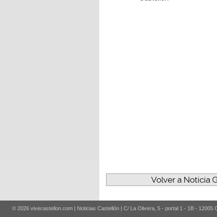
Volver a Noticia 
© 2026 vivecastellon.com | Noticias Castellón | C/ La Olivera, 5 - portal 1 - 1B - 12005 