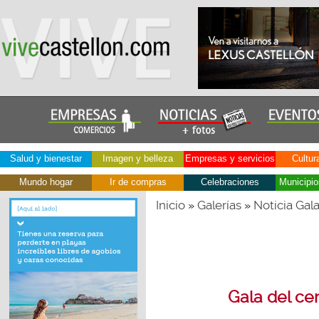
Salud y bienestar
Imagen y belleza
Empresas y servicios
Cultur
Mundo hogar
Ir de compras
Celebraciones
Municipio
Inicio
Galerías
Noticia Gal
»
»
Gala del ce