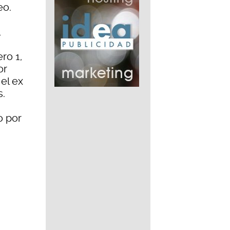
eo.
ro 1,
or
 el ex
s.
o por