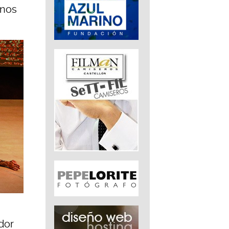
unos
dor