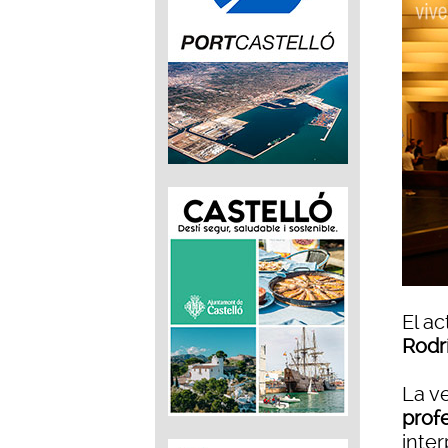
El a
Rodr
La v
prof
inte