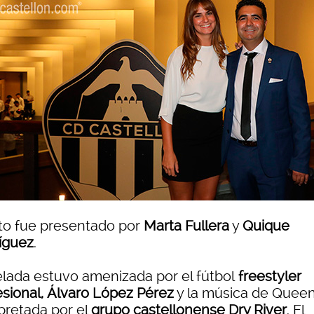
cto fue presentado por
Marta Fullera
y
Quique
íguez
.
elada estuvo amenizada por el fútbol
freestyler
esional, Álvaro López Pérez
y la música de Quee
rpretada por el
grupo castellonense Dry River
. El