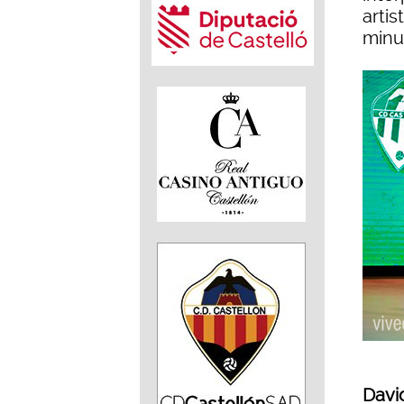
artis
minu
Davi