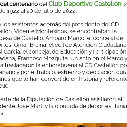
Club Deportivo Castellón
 del centenario
del
, 
 de 1922 al 20 de julio de 2022
,
e los asistentes además del presidente del CD
ellón, Vicente Montesinos, se encontraban la
ldesa de Castelló, Amparo Marco, el concejal de
rtes, Omar Braina, el edil de Atención Ciudadana
i Garcia, el concejal de Educación y Participación
adana, Francesc Mezquita. Un acto en el Marco 
na trasladaron la enhorabuena al CD Castellón po
nario y por el trabajo, esfuerzo y dedicación dur
años que lo han convertido en historia y referent
lló.
arte de la Diputación de Castellón asistieron el
dente José Martí y la diputada de deportes, Tani
s.