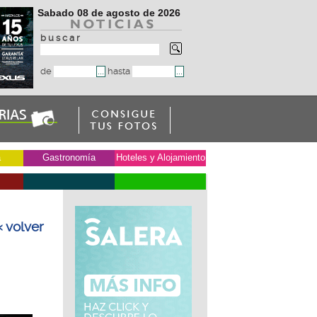
Sabado 08 de agosto de 2026
b u s c a r
de
hasta
a
Gastronomía
Hoteles y Alojamiento
« volver