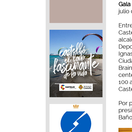
Gala
julio
Entr
Cast
alca
Depo
Ignas
Ciud
Brai
cente
100 
Caste
Por p
presi
Baño