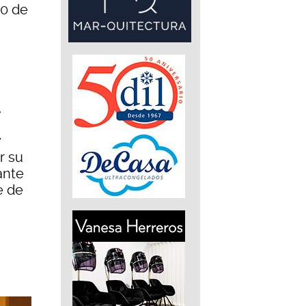
20 de
,
y
r su
ante
e de
a