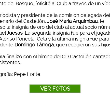
te del Bosque, felicitó al Club a través de un víd
riodista y presidente de la comisión delegada del
enario del Castellón,
José María Arquimbau
, le
o la insignia de oro del club al actual socio núme
el Juesas
. La segunda insignia fue para el jugad
Alonso Poncela, Cela y la última insignia fue para
idente
Domingo Tárrega
, que recogieron sus hijo
ala finalizó con el himno del CD Castellón cantad
sistentes.
rafía: Pepe Lorite
VER FOTOS