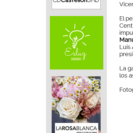
Vicen
El pe
Cent
impus
Manu
Luís 
pres
La g
los a
Fotog