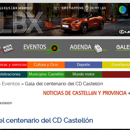
sas y servicios
Cultura y Ocio
Deporte
Enseñanz
elebraciones
Municipios Castellón
Mundo motor
Eventos
»
» Gala del centenario del CD Castellón
NOTICIAS DE CASTELLóN Y PROVINCIA
Castellón
el centenario del CD Castellón