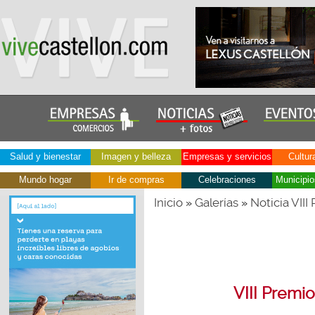
Salud y bienestar
Imagen y belleza
Empresas y servicios
Cultur
Mundo hogar
Ir de compras
Celebraciones
Municipio
Inicio
Galerías
Noticia VII
»
»
VIII Premi