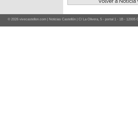
Volver a Noticia
© 2026 vivecastellon.com | Noticias Castellón | C/ La Olivera, 5 - portal 1 - 1B - 12005 