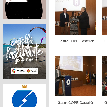
GastroCOPE Castellón
G
GastroCOPE Castellón
G