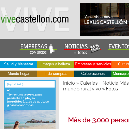
Salud y bienestar
Imagen y belleza
Empresas y servicios
Cultur
Mundo hogar
Ir de compras
Celebraciones
Municipio
Inicio
Galerías
Noticia Más
»
»
mundo rural vivo
» Fotos
Más de 3.000 perso