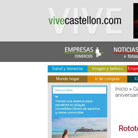
Salud y bienestar
Imagen y belleza
Empre
Mundo hogar
Ir de compras
C
Inicio
Ga
»
aniversar
Rotot