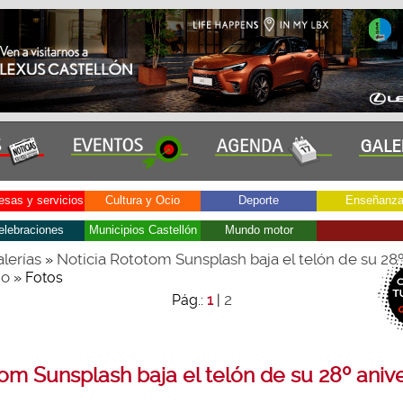
sas y servicios
Cultura y Ocio
Deporte
Enseñanz
elebraciones
Municipios Castellón
Mundo motor
lerías
Noticia Rototom Sunsplash baja el telón de su 28
»
io
» Fotos
2
Pág.:
1
|
om Sunsplash baja el telón de su 28º anive