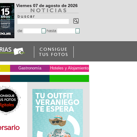
Viernes 07 de agosto de 2026
b u s c a r
de
hasta
a
Gastronomía
Hoteles y Alojamiento
º
rsario