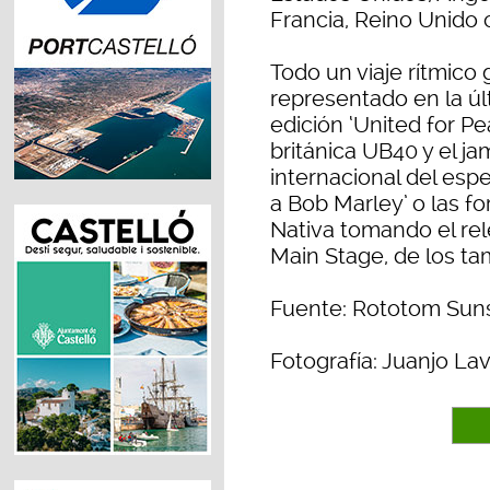
Francia, Reino Unido 
Todo un viaje rítmico 
representado en la úl
edición ‘United for P
británica UB40 y el j
internacional del es
a Bob Marley’ o las f
Nativa tomando el rel
Main Stage, de los ta
Fuente: Rototom Sun
Fotografía: Juanjo La