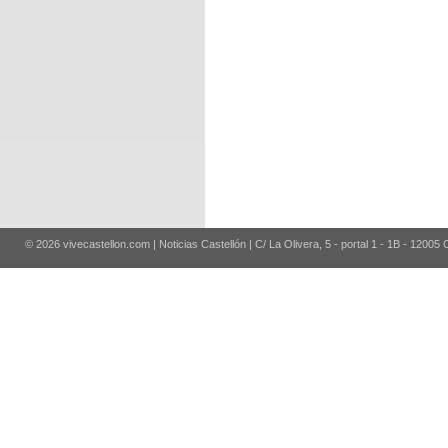
© 2026 vivecastellon.com | Noticias Castellón | C/ La Olivera, 5 - portal 1 - 1B - 12005 