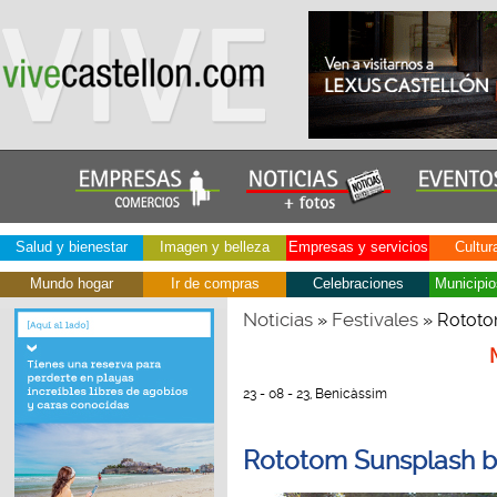
Salud y bienestar
Imagen y belleza
Empresas y servicios
Cultur
Mundo hogar
Ir de compras
Celebraciones
Municipio
Noticias
Festivales
»
» Rototom
23 - 08 - 23, Benicàssim
Rototom Sunsplash baj